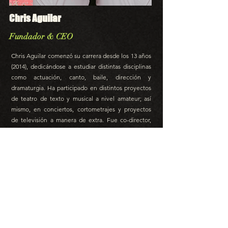
Chris Aguilar
Fundador & CEO
Chris Aguilar comenzó su carrera desde los 13 años
(2014), dedicándose a estudiar distintas disciplinas
como actuación, canto, baile, dirección y
dramaturgia. Ha participado en distintos proyectos
de teatro de texto y musical a nivel amateur; así
mismo, en conciertos, cortometrajes y proyectos
de televisión a manera de extra. Fue co-director,
co-productor y co-escritor de “La Canción Más
Bonita Del Mundo” presentada en 2022. Se graduó
de la Universidad Anáhuac México Norte de la
carrera de Teatro y Actuación con especialización
en el área de Dirección Escénica. Actualmente
funge como productor ejecutivo, director
residente y stage manager en “Si Soy Yo, No Eres
Tú”, proyecto que cuenta con la participación de
actrices como Ana Patricia Rojo, Anna Ciocchetti,
Liza Muriel y Daniela Carvallo.