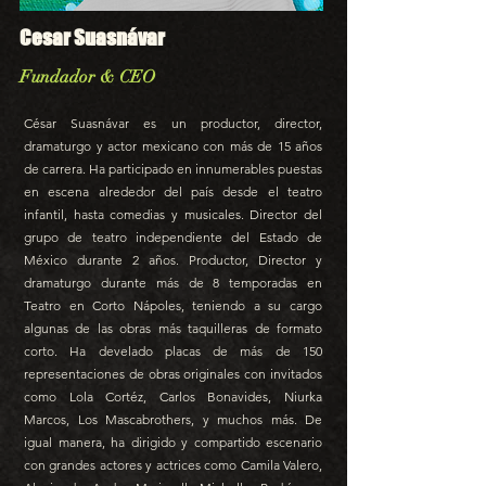
Cesar Suasnávar
Fundador & CEO
César Suasnávar es un productor, director,
dramaturgo y actor mexicano con más de 15 años
de carrera. Ha participado en innumerables puestas
en escena alrededor del país desde el teatro
infantil, hasta comedias y musicales. Director del
grupo de teatro independiente del Estado de
México durante 2 años. Productor, Director y
dramaturgo durante más de 8 temporadas en
Teatro en Corto Nápoles, teniendo a su cargo
algunas de las obras más taquilleras de formato
corto. Ha develado placas de más de 150
representaciones de obras originales con invitados
como Lola Cortéz, Carlos Bonavides, Niurka
Marcos, Los Mascabrothers, y muchos más. De
igual manera, ha dirigido y compartido escenario
con grandes actores y actrices como Camila Valero,